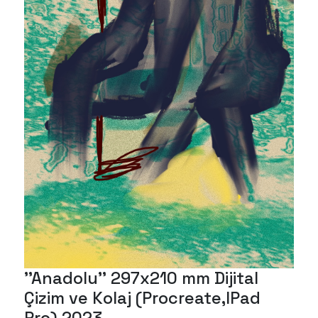
px
''
o)
Dij
20
''Anadolu'' 297x210 mm Dijital
Çizim ve Kolaj (Procreate,IPad