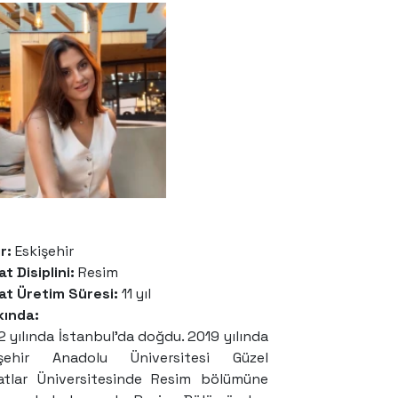
r:
Eskişehir
t Disiplini:
Resim
at Üretim Süresi:
11 yıl
kında:
 yılında İstanbul’da doğdu. 2019 yılında
işehir Anadolu Üniversitesi Güzel
atlar Üniversitesinde Resim bölümüne