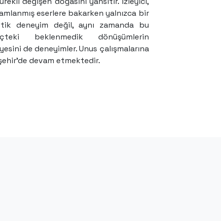
ürekli değişen doğasını yansıtır. İzleyici,
mlanmış eserlere bakarken yalnızca bir
etik deneyim değil, aynı zamanda bu
eçteki beklenmedik dönüşümlerin
yesini de deneyimler. Unus çalışmalarına
şehir’de devam etmektedir.