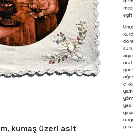
gir
mez
eğit
“İsi
Unu
(Çer
kurd
dönü
202
sunu
ağar
üre
gös
ağar
çık
yaln
yönt
yak
yaş
öng
cm, kumaş üzeri asit
çıka