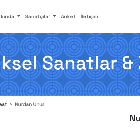
kkında
Sanatçılar
Anket
İletişim
ksel Sanatlar &
aat
Nurdan Unus
Nu