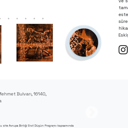
ve s
tama
est
sür
hika
Eski
ehmet Bulvarı, 16140,
a
u site Avrupa Birliği Sivil Düşün Programı kapsamında