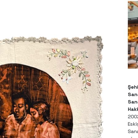
Şehi
Sana
San
Hak
2002
Esk
San