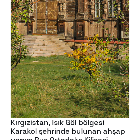
Tü
Mi
Kırgızistan, Isık Göl bölgesi
Karakol şehrinde bulunan ahşap