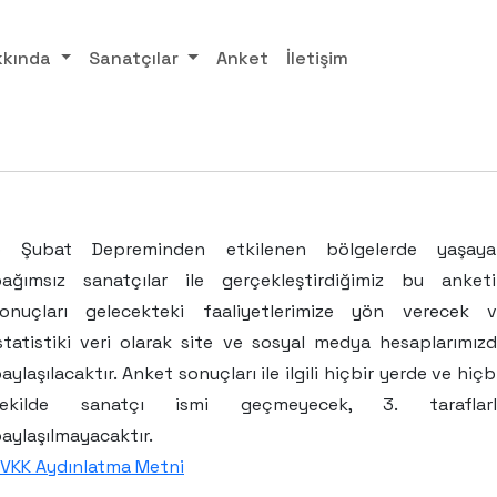
kkında
Sanatçılar
Anket
İletişim
6 Şubat Depreminden etkilenen bölgelerde yaşaya
ağımsız sanatçılar ile gerçekleştirdiğimiz bu anket
onuçları gelecekteki faaliyetlerimize yön verecek 
statistiki veri olarak site ve sosyal medya hesaplarımız
aylaşılacaktır. Anket sonuçları ile ilgili hiçbir yerde ve hiçb
şekilde sanatçı ismi geçmeyecek, 3. taraflarl
aylaşılmayacaktır.
VKK Aydınlatma Metni