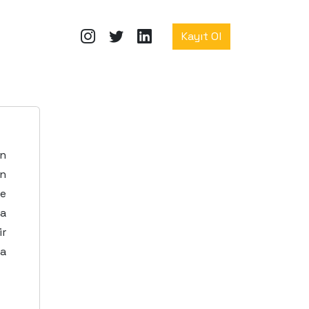
Kayıt Ol
n
in
ve
da
ir
a