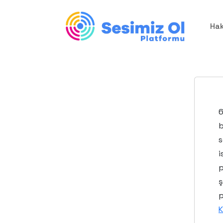
Ha
b
s
i
p
p
K