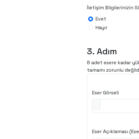
İletişim Bilgilerinizi
Evet
Hayır
3. Adım
8 adet esere kadar yükl
tamamı zorunlu değildi
Eser Görseli
Eser Açıklaması (Eser