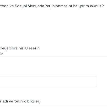
n Sitede ve Sosyal Medyada Yayınlanmasını İstiyor musunuz?
eyebilirsiniz. 8 eserin
r.
 adı ve teknik bilgiler)